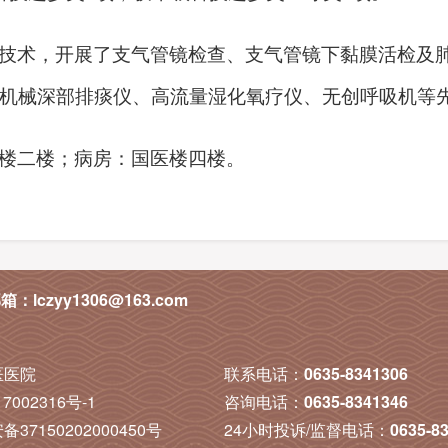
技术，开展了支气管镜检查、支气管镜下黏膜活检及
机械深部排痰仪、高流量湿化氧疗仪、无创呼吸机等
楼二楼；病房：国医楼四楼。
箱：lczyy1306@163.com
医医院
联系电话：
0635-8341306
7002316号-1
咨询电话：
0635-8341346
37150202000450号
24小时投诉/监督电话：
0635-8