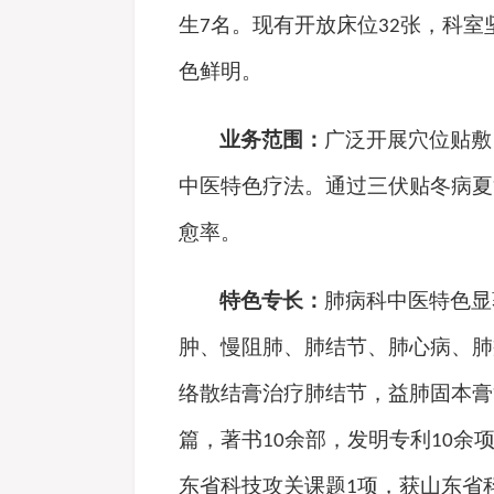
生
名。现有开放床位
张，科室
7
3
2
色鲜明。
业务范围：
广泛开展穴位贴敷
中医特色疗法。
通过三伏贴冬病夏
愈率。
特色专长：
肺病科中医特色显
肿、
慢阻肺、
肺结节、肺心病、肺
络散结膏治疗肺结节，益肺固本膏
篇，著书
余部，发明专利
余
10
10
东省科技攻关课题
项，获山东省
1