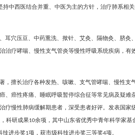
坚持
中西医结合
并重、
中医为主的方针，治疗肺系相关
、耳穴压豆、中药熏洗、揿针、艾灸、隔物灸、
脐灸
治治疗哮喘、慢性支气管炎等慢性呼吸系统疾病，有
著，
擅长
治疗
各种发热、
咳嗽、
支气管
哮喘、慢性支
癌、癌性疼痛、
睡眠呼吸暂停综合征
等常见病及疑难
治疗慢性肺病缓解期患者，深受患者好评。发表
国家
项，科研成果
余项，其中山东省优秀中青年科学家基
10
科技进步奖
项，获市级科技进步奖三等奖
项。
1
4