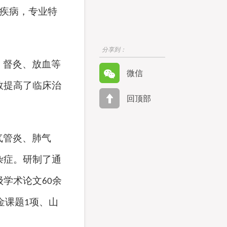
疾病，专业特
分享到：
、
督灸、放血等
微信
效提高了临床治
回顶部
气管炎、肺气
杂症
。研制了通
级学术
论文
余
60
金课题
项、山
1