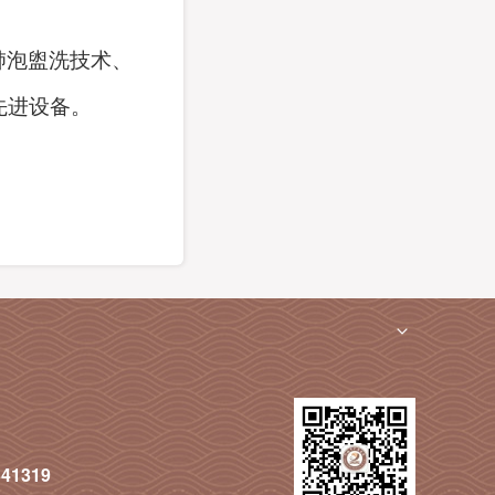
肺泡盥洗技术、
先进设备。
341319