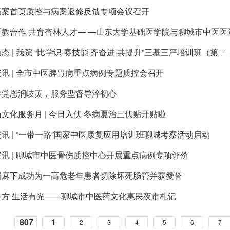
病案首页质控与病案返修反馈专项会议召开
医教合作 共育杏林人才— —山东大学基础医学院与聊城市中医医
态 | 我院 “比学识·赛技能 齐奋进·共提升”三基三严培训班（第二
讯 | 全市中医脾胃病重点病例专题质控会召开
年党恩润岐黄，服务型督导淬初心
文化服务月 | 今日入伏 冬病夏治三伏贴开贴啦
讯 | “一带一路”国家中医康复应用培训班聊城考察活动启动
讯 | 聊城市中医骨伤质控中心开展重点病例专项评价
局麻下成功为一高危老年患者切除坏死肠管并获赞誉
有方 生活有光——聊城市中医药文化惠民夜市札记
807
1
2
3
4
5
6
7