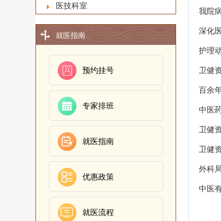
医技科室
我院
深化
就医指南
护理动
预约挂号
卫健资

百余
专家排班

中医药
卫健资
就医指南

卫健资
外科
优惠政策

中医
就医流程
